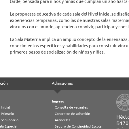
tarde, pensada para niños y niñas que cumplan un año hasta 
La propuesta educativa de cada sala del Nivel Inicial se dise
experiencias tempranas, como las de nuestras salas maternas
vínculos con el mundo, aprender a convivir, participar y cons
La Sala Materna implica un amplio concepto de la enseñanza
conocimientos específicos y habilidades para construir vínculo
primeros pasos de socialización de niños y niñas.
ción
Admisiones
Ingreso
 Inicial
Consulta de vacantes
 Primario
Contratos de adhesión
Héct
l Secundario
Aranceles
B170
la Especial
Seguro de Continuidad Escolar