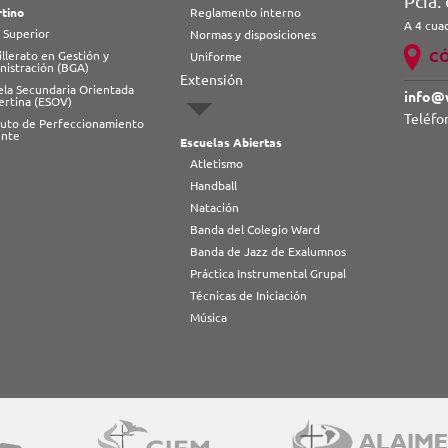
Pcia.
tino
Reglamento interno
A 4 cua
 Superior
Normas y disposiciones
C
llerato en Gestión y
Uniforme
nistración (BGA)
Extensión
ela Secundaria Orientada
info@
ertina (ESOV)
Teléfo
ituto de Perfeccionamiento
nte
Escuelas Abiertas
Atletismo
Handball
Natación
Banda del Colegio Ward
Banda de Jazz de Exalumnos
Práctica Instrumental Grupal
Técnicas de Iniciación
Música