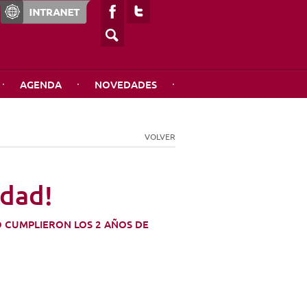
AGENDA
NOVEDADES
A
SERVICIOS
PUBLICACIONES
VOLVER
Clínica Médica
Revista NetWard
Librería
Construyendo sueños
edad!
Pax Orbis
O CUMPLIERON LOS 2 AÑOS DE