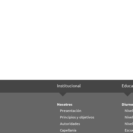
Institucional
Educa
Nosotros
Diurno
Presentación
Nivel
Principios y objetivos
Nivel
Autoridades
Nive
Capellanía
Escue