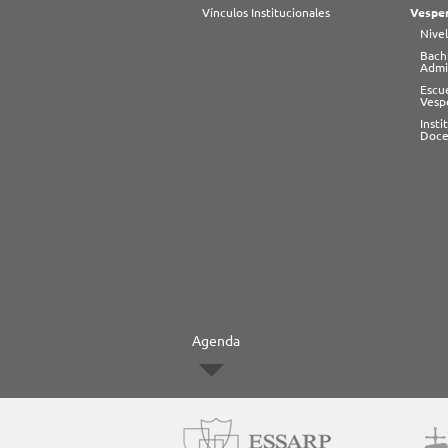
Vínculos Institucionales
Vesper
Nivel
Bachi
Admi
Escu
Vesp
Inst
Doce
Agenda