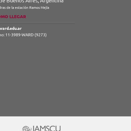
 de Buenos Aires, Argentina
dras de la estación Ramos Mejía
ÓMO LLEGAR
ward.edu.ar
no: 11-3989-WARD (9273)