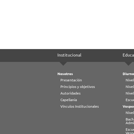
Institucional
Educa
Nosotros
Diurno
Presentación
Nivel
Principios y objetivos
Nivel
Autoridades
Nive
Capellanía
Escue
Vínculos Institucionales
Vesper
Nivel
Bachi
Admi
Escu
Vesp