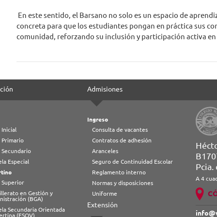
En este sentido, el Barsano no solo es un espacio de aprend
concreta para que los estudiantes pongan en práctica sus con
comunidad, reforzando su inclusión y participación activa en 
ción
Admisiones
Ingreso
 Inicial
Consulta de vacantes
 Primario
Contratos de adhesión
Héct
l Secundario
Aranceles
B170
la Especial
Seguro de Continuidad Escolar
Pcia.
tino
Reglamento interno
A 4 cua
 Superior
Normas y disposiciones
C
llerato en Gestión y
Uniforme
nistración (BGA)
Extensión
ela Secundaria Orientada
info@
ertina (ESOV)