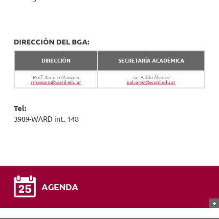
DIRECCIÓN DEL BGA:
DIRECCIÓN
SECRETARÍA ACADÉMICA
Prof. Ramiro Massaro
Lic. Pablo Álvarez
rmassaro@ward.edu.ar
palvarez@ward.edu.ar
Tel:
3989-WARD int. 148
AGENDA