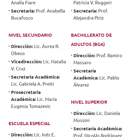
Analía Fiare
Patricia V. Ruggeri
Secretaría:
Prof. Anabella
Secretaría:
Prof.
Bucafusco
Alejandra Piriz
NIVEL SECUNDARIO
BACHILLERATO DE
ADULTOS (BGA)
Dirección:
Lic. Áurea R.
Obeso
Dirección:
Prof. Ramiro
Vicedirección:
Lic. Natalia
Massaro
V. Cruz
Secretaría
Secretaría Académica:
Académica:
Lic. Pablo
Lic. Gabriela A. Preiti
Álvarez
Prosecretaría
Académica:
Lic. María
NIVEL SUPERIOR
Eugenia Tomazevic
Dirección:
Lic. Daniela
Mussini
ESCUELA ESPECIAL
Secretaría Académica:
Dirección:
Lic. Inés E.
Prof. Nicolás Rodríguez