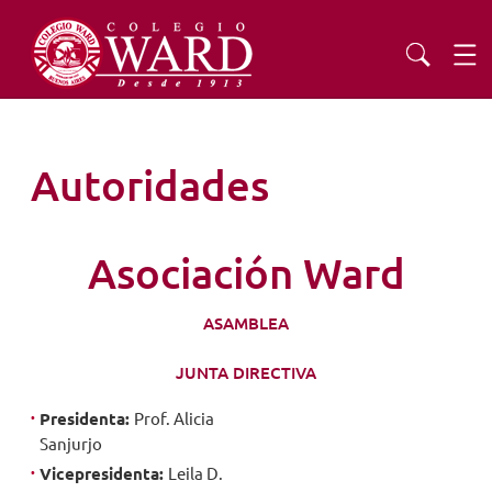
INSTITUCIONAL
Autoridades
EDUCACIÓN
Asociación Ward
ADMISIONES
ASAMBLEA
EXTENSIÓN
JUNTA DIRECTIVA
COMUNIDAD
Presidenta:
Prof. Alicia
Sanjurjo
Vicepresidenta:
Leila D.
AGENDA