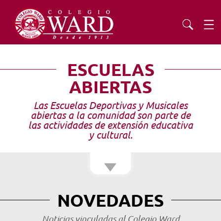
Institución Cristiana Abierta a la Comunidad
INSTITUCIONAL
ESCUELAS
ABIERTAS
EDUCACIÓN
Las Escuelas Deportivas y Musicales
abiertas a la comunidad son parte de
ADMISIONES
las actividades de extensión educativa
y cultural.
EXTENSIÓN
COMUNIDAD
NOVEDADES
AGENDA
Noticias vinculadas al Colegio Ward