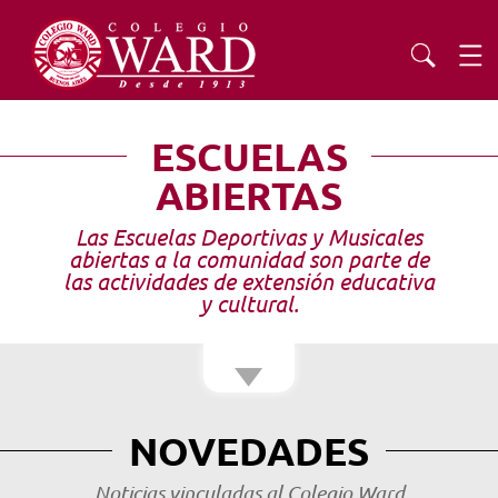
Institución Cristiana Abierta a la Comunidad
INSTITUCIONAL
ESCUELAS
ABIERTAS
EDUCACIÓN
Las Escuelas Deportivas y Musicales
abiertas a la comunidad son parte de
ADMISIONES
las actividades de extensión educativa
y cultural.
EXTENSIÓN
COMUNIDAD
NOVEDADES
AGENDA
Noticias vinculadas al Colegio Ward