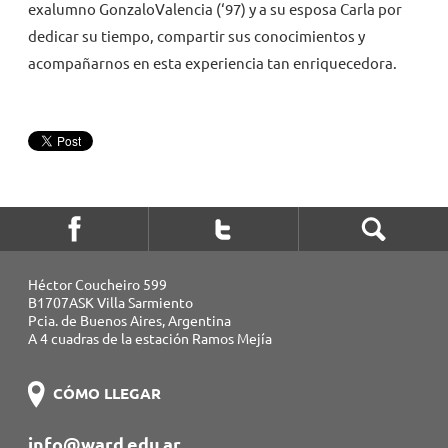
exalumno
Gonzalo
Valencia (‘97)
y
a su esposa
Carla por
dedicar su tiempo, compartir sus conocimientos y
acompaña
rnos en esta experiencia tan enriquecedora.
Héctor Coucheiro 599
B1707ASK Villa Sarmiento
Pcia. de Buenos Aires, Argentina
A 4 cuadras de la estación Ramos Mejía
CÓMO LLEGAR
info@ward.edu.ar