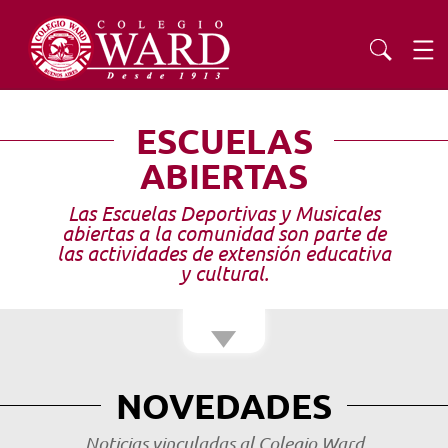
Institución Cristiana Abierta a la Comunidad
INSTITUCIONAL
ESCUELAS
ABIERTAS
EDUCACIÓN
Las Escuelas Deportivas y Musicales
abiertas a la comunidad son parte de
ADMISIONES
las actividades de extensión educativa
y cultural.
EXTENSIÓN
COMUNIDAD
NOVEDADES
AGENDA
Noticias vinculadas al Colegio Ward