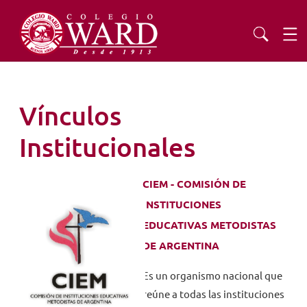
INSTITUCIONAL
Vínculos
EDUCACIÓN
Institucionales
ADMISIONES
CIEM - COMISIÓN DE
INSTITUCIONES
EXTENSIÓN
EDUCATIVAS METODISTAS
DE ARGENTINA
COMUNIDAD
Es un organismo nacional que
reúne a todas las instituciones
AGENDA