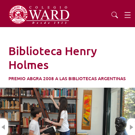
INSTITUCIONAL
Biblioteca Henry
EDUCACIÓN
Holmes
ADMISIONES
PREMIO ABGRA 2008 A LAS BIBLIOTECAS ARGENTINAS
EXTENSIÓN
COMUNIDAD
Previous
AGENDA