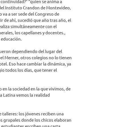
r continuidad?” “quien se anima a
del Instituto Crandon de Montevideo,
mo va a ser sede del Congreso de
 de ahí, sucedió que año tras año, el
ealiza simultáneamente con el
erales, los capellanes y docentes.,
 educación.
fueron dependiendo del lugar del
l Merner, otros colegios no lo tienen
otel. Eso hace cambiar la dinámica, ya
io todos los días, que tener el
 en la sociedad en la que vivimos, de
a Latina vemos la realidad
 talleres: los jóvenes reciben una
os grupales donde los chicos elaboran
s estudiantes escriben una carta