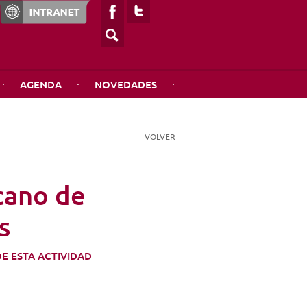
AGENDA
NOVEDADES
A
SERVICIOS
PUBLICACIONES
VOLVER
Clínica Médica
Revista NetWard
Librería
Construyendo sueños
cano de
Pax Orbis
s
E ESTA ACTIVIDAD