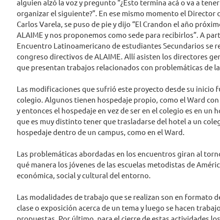
alguien alzó la voz y pregunto “¿Esto termina acá o va a tene
organizar el siguiente?”. En ese mismo momento el Director 
Carlos Varela, se puso de pie y dijo “El Crandon el año próxi
ALAIME y nos proponemos como sede para recibirlos”. A partir
Encuentro Latinoamericano de estudiantes Secundarios se r
congreso directivos de ALAIME. Allí asisten los directores gen
que presentan trabajos relacionados con problemáticas de la
Las modificaciones que sufrió este proyecto desde su inicio 
colegio. Algunos tienen hospedaje propio, como el Ward con e
y entonces el hospedaje en vez de ser en el colegio es en un h
que es muy distinto tener que trasladarse del hotel a un coleg
hospedaje dentro de un campus, como en el Ward.
Las problemáticas abordadas en los encuentros giran al torno
qué manera los jóvenes de las escuelas metodistas de Améric
económica, social y cultural del entorno.
Las modalidades de trabajo que se realizan son en formato de
clase o exposición acerca de un tema y luego se hacen trabaj
propuestas. Por último, para el cierre de estas actividades lo